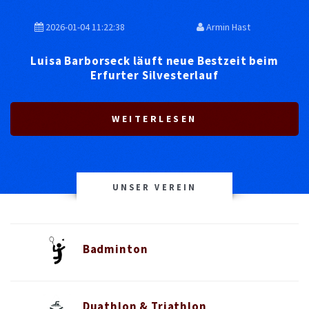
2026-01-04 11:22:38
Armin Hast
Luisa Barborseck läuft neue Bestzeit beim
Erfurter Silvesterlauf
WEITERLESEN
UNSER VEREIN
Badminton
Duathlon & Triathlon