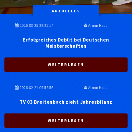
AKTUELLES
2026-03-25 22:21:14
Armin Hast
Erfolgreiches Debüt bei Deutschen
Meisterschaften
WEITERLESEN
2026-02-21 09:52:56
Armin Hast
TV 03 Breitenbach zieht Jahresbilanz
WEITERLESEN