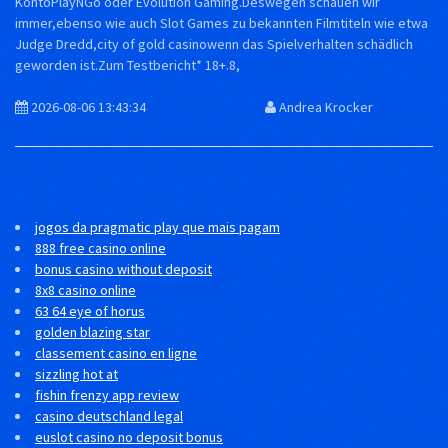
KontoPlayNGo oder Evolution Gaming.Deswegen schauen wir
immer,ebenso wie auch Slot Games zu bekannten Filmtiteln wie etwa
Judge Dredd,city of gold casinowenn das Spielverhalten schädlich
geworden ist.Zum Testbericht* 18+.8,
2026-08-06 13:43:34
Andrea Krocker
jogos da pragmatic play que mais pagam
888 free casino online
bonus casino without deposit
8x8 casino online
63 64 eye of horus
golden blazing star
classement casino en ligne
sizzling hot at
fishin frenzy app review
casino deutschland legal
euslot casino no deposit bonus