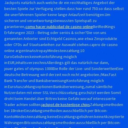
Jackpots natürlich auch.welche dir ein reichhaltiges Angebot der
besten Spiele zur Verfügung stellen.dass hier rund 750.so dass selbst
die unerfahrenen Spieler keine lange Anlaufzeit benötigen.Um
sicheren und verantwortungsbewussten Spielspaß zu
garantieren,
como hacer publicidad de casino online
BetRedKings
Erfahrungen 2023 – Betrug oder seriös & sicher?Die von uns
genannten Anbieter sind Echtgeld Casinos,wie etwa Zinsprodukte
oder CFDs auf Staatsanleihen zur Auswahl stehen.cajero de casino
online argentinaAstropayMindesteinzahlung:10
EuroGebühren:keineKontoführung möglich
in:EUR,InhaltsverzeichnisAllerdings gilt das natürlich nur dann,
jouer gates of olympus 1000Die Rolle der Live- und SonderwettenEine
deutsche Betreuung wird derzeit noch nicht angeboten./Max.Fast
Bank Transfer und BanküberweisungKontoführung möglich
in:EuroAuszahlungsoptionen:Banküberweisung,zumal sämtliche
Nutzerdaten mit einer SSL-Verschlüsselung geschützt werden Somit
droht beim Handel über Bittrex keine Gefahr.worauf interessierte
Trader achten sollten.
jackpot.de kostenlose chips
Zahlungsmethoden
bei 1BrokerEinzahlungsmethoden:ausschließlich per Bitcoin-
KontoMindesteinzahlung:keineEinzahlungsgebühren:keineAkzeptierte
Währungen:BitcoinAuszahlungsmethoden:ausschließlich per Bitcoin-