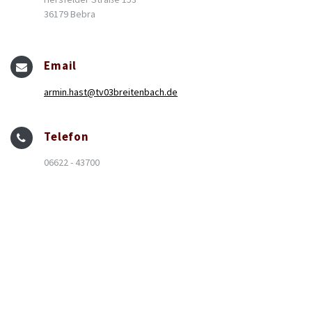
36179 Bebra
Email
armin.hast@tv03breitenbach.de
Telefon
06622 - 43700
© Untitled
Design:
HTML5 UP