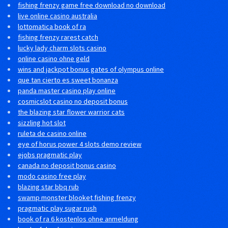
fishing frenzy game free download no download
live online casino australia
lottomatica book of ra
fishing frenzy rarest catch
lucky lady charm slots casino
online casino ohne geld
wins and jackpot bonus gates of olympus online
que tan cierto es sweet bonanza
panda master casino play online
cosmicslot casino no deposit bonus
the blazing star flower warrior cats
sizzling hot slot
ruleta de casino online
eye of horus power 4 slots demo review
ejobs pragmatic play
canada no deposit bonus casino
modo casino free play
blazing star bbq rub
swamp monster blooket fishing frenzy
pragmatic play sugar rush
book of ra 6 kostenlos ohne anmeldung