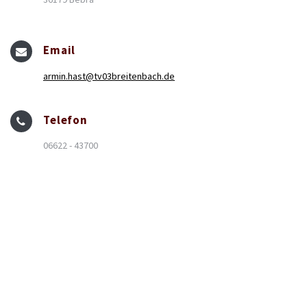
Email
armin.hast@tv03breitenbach.de
Telefon
06622 - 43700
© Untitled
Design:
HTML5 UP