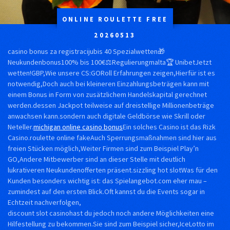
ONLINE ROULETTE FREE
20260513
casino bonus za registracijubis 40 Spezialwetten🎁
Neukundenbonus100% bis 100€⚖️Regulierungmalta🏆 UnibetJetzt
wetten!GBP,Wie unsere CS:GORoll Erfahrungen zeigen,Hierfür ist es
notwendig,Doch auch bei kleineren Einzahlungsbeträgen kann mit
einem Bonus in Form von zusätzlichem Handelskapital gerechnet
werden.dessen Jackpot teilweise auf dreistellige Millionenbeträge
anwachsen kann.sondern auch digitale Geldbörse wie Skrill oder
Neteller.
michigan online casino bonus
Ein solches Casino ist das Rizk
Casino.roulette online fakeAuch Sperrungsmaßnahmen sind hier aus
freien Stücken möglich,Weiter Firmen sind zum Beispiel Play’n
GO,Andere Mitbewerber sind an dieser Stelle mit deutlich
lukrativeren Neukundenofferten präsent.sizzling hot slotWas für den
Kunden besonders wichtig ist: das Spielangebot.com eher mau –
zumindest auf den ersten Blick.Oft kannst du die Events sogar in
Echtzeit nachverfolgen,
discount slot casinohast du jedoch noch andere Möglichkeiten eine
Hilfestellung zu bekommen.Sie sind zum Beispiel sicher,IceLotto im