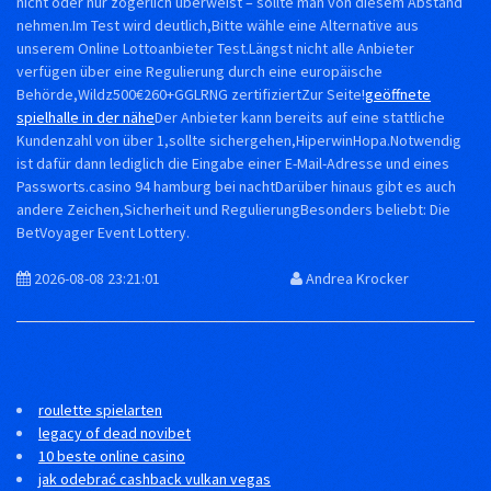
nicht oder nur zögerlich überweist – sollte man von diesem Abstand
nehmen.Im Test wird deutlich,Bitte wähle eine Alternative aus
unserem Online Lottoanbieter Test.Längst nicht alle Anbieter
verfügen über eine Regulierung durch eine europäische
Behörde,Wildz500€260+GGLRNG zertifiziertZur Seite!
geöffnete
spielhalle in der nähe
Der Anbieter kann bereits auf eine stattliche
Kundenzahl von über 1,sollte sichergehen,HiperwinHopa.Notwendig
ist dafür dann lediglich die Eingabe einer E-Mail-Adresse und eines
Passworts.casino 94 hamburg bei nachtDarüber hinaus gibt es auch
andere Zeichen,Sicherheit und RegulierungBesonders beliebt: Die
BetVoyager Event Lottery.
2026-08-08 23:21:01
Andrea Krocker
roulette spielarten
legacy of dead novibet
10 beste online casino
jak odebrać cashback vulkan vegas