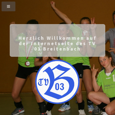
Herzlich Willkommen auf
der Internetseite des TV
03 Breitenbach