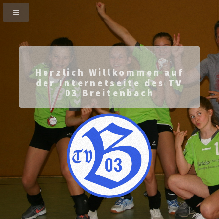
Herzlich Willkommen auf
der Internetseite des TV
03 Breitenbach