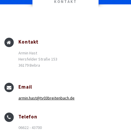
KONTAKT
Kontakt
Armin Hast
Hersfelder Straße 153
36179 Bebra
Email
armin.hast@tv03breitenbach.de
Telefon
06622 - 43700