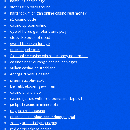
hamburg casino age
slot casino background
hard rock michigan online casino real money
n1 casino code
casino spielen online
eye of horus gambler demo play
slots like book of dead
sweet bonanza türkiye
online spiel hotel
free online casino win real money no deposit
casinos near durango casino las vegas
vulkan casino deutschland
echtgeld bonus casino
pragmatic play slot
bei rubbellosen gewinnen
casino online vivo
casino games with free bonus no deposit
jackpot casino in minnesota
paypal credit casino
online casino ohne anmeldung paypal
zeus gates of olympus png
red deer jackpot casino