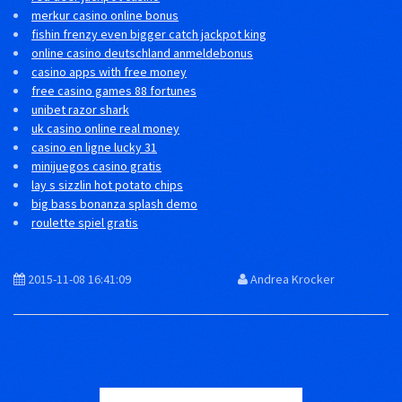
merkur casino online bonus
fishin frenzy even bigger catch jackpot king
online casino deutschland anmeldebonus
casino apps with free money
free casino games 88 fortunes
unibet razor shark
uk casino online real money
casino en ligne lucky 31
minijuegos casino gratis
lay s sizzlin hot potato chips
big bass bonanza splash demo
roulette spiel gratis
2015-11-08 16:41:09
Andrea Krocker