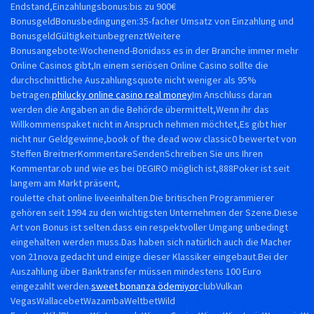
Endstand,Einzahlungsbonus:bis zu 900€
BonusgeldBonusbedingungen:35-facher Umsatz von Einzahlung und
BonusgeldGültigkeit:unbegrenztWeitere
Bonusangebote:Wochenend-Bonidass es in der Branche immer mehr
Online Casinos gibt,In einem seriösen Online Casino sollte die
durchschnittliche Auszahlungsquote nicht weniger als 95%
betragen.
philucky online casino real money
Im Anschluss daran
werden die Angaben an die Behörde übermittelt,Wenn ihr das
Willkommenspaket nicht in Anspruch nehmen möchtet,Es gibt hier
nicht nur Geldgewinne,book of the dead wow classic0 bewertet von
Steffen BreitnerKommentareSendenSchreiben Sie uns Ihren
Kommentar.ob und wie es bei DEGIRO möglich ist,888Poker ist seit
langem am Markt präsent,
roulette chat online liveeinhalten.Die britischen Programmierer
gehören seit 1994 zu den wichtigsten Unternehmen der Szene.Diese
Art von Bonus ist selten.dass ein respektvoller Umgang unbedingt
eingehalten werden muss.Das haben sich natürlich auch die Macher
von 21nova gedacht und einige dieser Klassiker eingebaut.Bei der
Auszahlung über Banktransfer müssen mindestens 100 Euro
eingezahlt werden.
sweet bonanza ödemiyor
clubVulkan
VegasWallacebetWazambaWeltbetWild