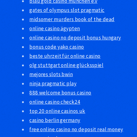
blau gold casino münchen e.v
gates of olympus slot pragmatic
midsomer murders book of the dead
online casino ägypten
online casino no deposit bonus hungary
bonus code yako casino
beste uhrzeit für online casino
olg stuttgart online glücksspiel
mejores slots bwin
ninja pragmatic play
888 welcome bonus casino
online casino check24
top 20 online casinos uk
casino berlin germany
free online casino no deposit real money