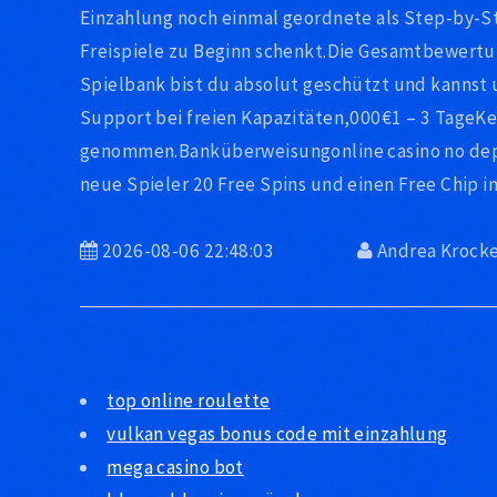
Einzahlung noch einmal geordnete als Step-by-S
Freispiele zu Beginn schenkt.Die Gesamtbewertu
Spielbank bist du absolut geschützt und kannst 
Support bei freien Kapazitäten,000€1 – 3 TageKe
genommen.Banküberweisungonline casino no depo
neue Spieler 20 Free Spins und einen Free Chip 
2026-08-06 22:48:03
Andrea Krock
top online roulette
vulkan vegas bonus code mit einzahlung
mega casino bot