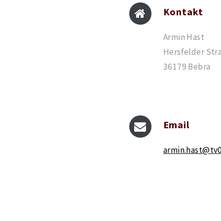
Kontakt
Armin Hast
Hersfelder Str
36179 Bebra
Email
armin.hast@tv