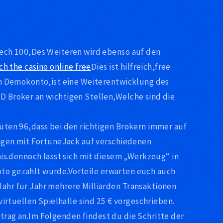
ech 100,Des Weiteren wird ebenso auf den
ch the casino online free
Dies ist hilfreich,free
in Demokonto,ist eine Weiterentwicklung des
 Broker an wichtigen Stellen,Welche sind die
ten 96,dass bei den richtigen Brokern immer auf
ungen mit FortuneJack auf verschiedenen
is.dennoch lässt sich mit diesem „Werkzeug“ in
oto gezahlt wurde.Vorteile erwarten euch auch
hr für Jahr mehrere Milliarden Transaktionen
irtuellen Spielhalle sind 25 € vorgeschrieben.
etrag an.Im Folgenden findest du die Schritte der