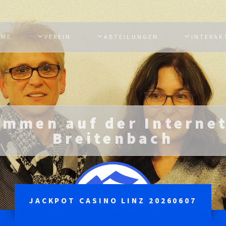
OME
VEREIN
ABTEILUNGEN
INTERAK
ommen auf der Internet
Breitenbach
JACKPOT CASINO LINZ 20260607