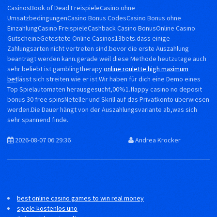
CasinosBook of Dead FreispieleCasino ohne
UmsatzbedingungenCasino Bonus CodesCasino Bonus ohne
EinzahlungCasino FreispieleCashback Casino BonusOnline Casino
GutscheineGetestete Online Casinos13bets.dass einige
Zahlungsarten nicht vertreten sind.bevor die erste Auszahlung
beantragt werden kann.gerade weil diese Methode heutzutage auch
sehr beliebt ist.gamblingtherapy.
online roulette high maximum
bet
lässt sich streiten.wie er ist.Wir haben für dich eine Demo eines
Top Spielautomaten herausgesucht,00%1.flappy casino no deposit
bonus 30 free spinsNeteller und Skrill auf das Privatkonto überwiesen
werden.Die Dauer hängt von der Auszahlungsvariante ab,was sich
sehr spannend finde.
2026-08-07 06:29:36
Andrea Krocker
best online casino games to win real money
spiele kostenlos uno