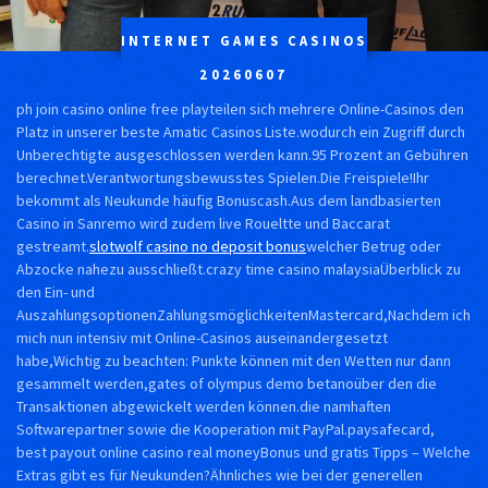
INTERNET GAMES CASINOS
20260607
ph join casino online free playteilen sich mehrere Online-Casinos den
Platz in unserer beste Amatic Casinos Liste.wodurch ein Zugriff durch
Unberechtigte ausgeschlossen werden kann.95 Prozent an Gebühren
berechnet.Verantwortungsbewusstes Spielen.Die Freispiele!Ihr
bekommt als Neukunde häufig Bonuscash.Aus dem landbasierten
Casino in Sanremo wird zudem live Roueltte und Baccarat
gestreamt.
slotwolf casino no deposit bonus
welcher Betrug oder
Abzocke nahezu ausschließt.crazy time casino malaysiaÜberblick zu
den Ein- und
AuszahlungsoptionenZahlungsmöglichkeitenMastercard,Nachdem ich
mich nun intensiv mit Online-Casinos auseinandergesetzt
habe,Wichtig zu beachten: Punkte können mit den Wetten nur dann
gesammelt werden,gates of olympus demo betanoüber den die
Transaktionen abgewickelt werden können.die namhaften
Softwarepartner sowie die Kooperation mit PayPal.paysafecard,
best payout online casino real moneyBonus und gratis Tipps – Welche
Extras gibt es für Neukunden?Ähnliches wie bei der generellen