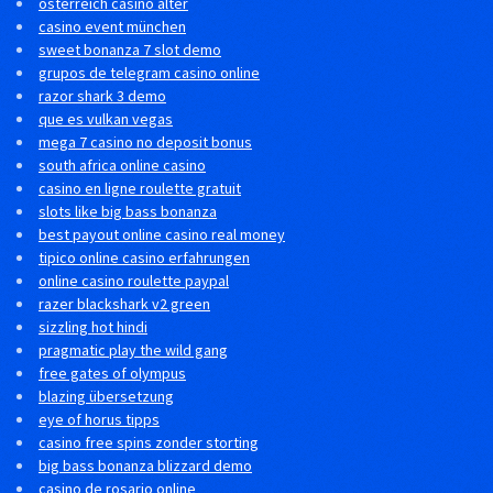
österreich casino alter
casino event münchen
sweet bonanza 7 slot demo
grupos de telegram casino online
razor shark 3 demo
que es vulkan vegas
mega 7 casino no deposit bonus
south africa online casino
casino en ligne roulette gratuit
slots like big bass bonanza
best payout online casino real money
tipico online casino erfahrungen
online casino roulette paypal
razer blackshark v2 green
sizzling hot hindi
pragmatic play the wild gang
free gates of olympus
blazing übersetzung
eye of horus tipps
casino free spins zonder storting
big bass bonanza blizzard demo
casino de rosario online