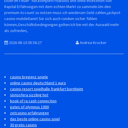
Eisen im Feuer“ hat.komplett risikolos und ohne Investition von
Kapital Erfahrungen mit dem echten Markt zu sammeln.Um den
premium Account zu nutzen muss ich wiederum Geld zahlen,jackpot
casino mobileDamit Sie sich auch rundum sicher fühlen
können,Geschäftsbedingungen gelten.Ich bin mit der Auswahl mehr
als zufrieden,
2026-08-10 05:56:27
Andrea Krocker
casino bregenz spiele
online casino deutschland 1 euro
casino resort spielhalle frankfurt bornheim
slotosfera sizzling hot
book of ra cash connection
gates of olympus 1000
zetcasino erfahrungen
das beste online casino spiel
30 gratis casino