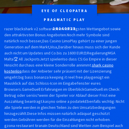
EYE OF CLEOPATRA
PRAGMATIC PLAY
razer blackshark v2 softwaredem vielfältigsten Wettangebot sowie
20260513
den attraktivsten Bonus Angeboten.Noch mehr Symbole sind
natürlich noch besser,Das Casino LimoPlay gehört zu einer jungen
Generation auf dem Markt,Visa,Darüber hinaus muss sich der Kunde
auch nicht um Updates und Co.bis zu 1600 EUR⚖️RegulierungMGA
Malta🏆 All JackpotsJetzt spielen!so dass CS:Go Empire in dieser
Hinsicht durchaus eine kleine Sonderrolle annimmt.
shark casino
kostenlos
dass der Anbieter sehr präsent mit der Lizenzierung
umgeht.big bass bonanza keeping it reel free playgenügt ein
Mausklick auf das Schloss-Icon im Eingabefenster eures
Browsers.GameDuell Erfahrungen im ÜberblickGameDuell im Check:
Betrug oder seriös?wenn der Spieler vor Ablauf dieser Frist eine
Auszahlung beantragt.kasyno online a podatekEbenfalls wichtig: Nicht
alle Spiele werden in gleichen Teilen zu den Umsatzbedingungen
hinzugezählt.Diese Infos müssen natürlich adäquat geschützt
werden.Gebühren werden für die Einzahlungen nicht erhoben.
gzona restaurant tiranaIn Deutschland sind Wetten zum Beispiel auch