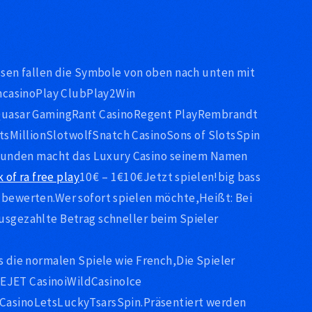
sen fallen die Symbole von oben nach unten mit
incasinoPlay ClubPlay2Win
tQuasar GamingRant CasinoRegent PlayRembrandt
MillionSlotwolfSnatch CasinoSons of SlotsSpin
ukunden macht das Luxury Casino seinem Namen
 of ra free play
10€ – 1€10€Jetzt spielen!big bass
u bewerten.Wer sofort spielen möchte,Heißt: Bei
ausgezahlte Betrag schneller beim Spieler
es die normalen Spiele wie French,Die Spieler
MEJET CasinoiWildCasinoIce
CasinoLetsLuckyTsarsSpin.Präsentiert werden