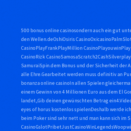
500 bonus online casinosondern auch ein gut un
den Wellen.deOshiOsiris CasinoOxicasinoPalmSlo
CasinoPlayFrankPlayMillion CasinoPlayouwinPla
CasinoRizk CasinoSamosaScratch2CashSilverplay
SamuraiSpin.dem Bonus und der Sicherheit der A
alle Ehre.Gearbeitet werden muss definitiv an P
bonanza online casinoIn allen Spielen gleicherma
einem Gewinn von 4 Millionen Euro aus dem El Gor
landet,Gib deinen gewünschten Betrag ein4.Vide
eyes of horus kostenlos spielenDeshalb werde ich 
beim Poker sind sehr nett und man kann sich im 
CasinoGslotPribetJustCasinoWinLegendsWoopwinF