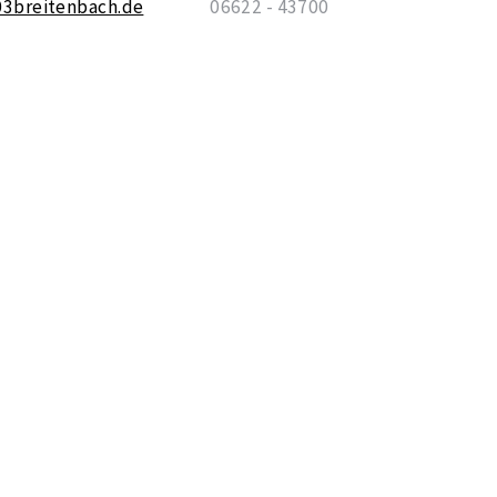
03breitenbach.de
06622 - 43700