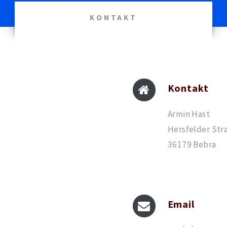
KONTAKT
Kontakt
Armin Hast
Hersfelder Str
36179 Bebra
Email