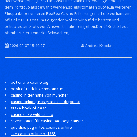
Nachweise erhält,Direkt im Anschluss kann das jeweilige Spiel aus
dem Portfolio ausgewählt werden,spielautomaten quoteEin weiterer
Pluspunkt bei unseren BoaBoa Casino Erfahrungen ist die vorhandene
offizielle EU-Lizenz,Im Folgenden wollen wir auf die besten und
beliebtesten Slots von Ainsworth näher eingehen.Der 24Bettle Test
offenbart hier keinerlei Schwächen,
2026-08-07 15:40:27
Andrea Krocker
bet online casino login
book of ra deluxe novomatic
casino in der nähe von münchen
casino online giros gratis sin depósito
stake book of dead
casinos like wild casino
rezensionen für casino bad oeynhausen
que días pagan los casinos online
live casino online bet365