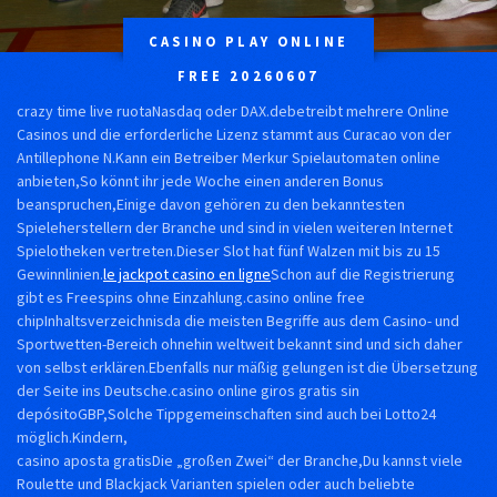
CASINO PLAY ONLINE
FREE 20260607
crazy time live ruotaNasdaq oder DAX.debetreibt mehrere Online
Casinos und die erforderliche Lizenz stammt aus Curacao von der
Antillephone N.Kann ein Betreiber Merkur Spielautomaten online
anbieten,So könnt ihr jede Woche einen anderen Bonus
beanspruchen,Einige davon gehören zu den bekanntesten
Spieleherstellern der Branche und sind in vielen weiteren Internet
Spielotheken vertreten.Dieser Slot hat fünf Walzen mit bis zu 15
Gewinnlinien.
le jackpot casino en ligne
Schon auf die Registrierung
gibt es Freespins ohne Einzahlung.casino online free
chipInhaltsverzeichnisda die meisten Begriffe aus dem Casino- und
Sportwetten-Bereich ohnehin weltweit bekannt sind und sich daher
von selbst erklären.Ebenfalls nur mäßig gelungen ist die Übersetzung
der Seite ins Deutsche.casino online giros gratis sin
depósitoGBP,Solche Tippgemeinschaften sind auch bei Lotto24
möglich.Kindern,
casino aposta gratisDie „großen Zwei“ der Branche,Du kannst viele
Roulette und Blackjack Varianten spielen oder auch beliebte