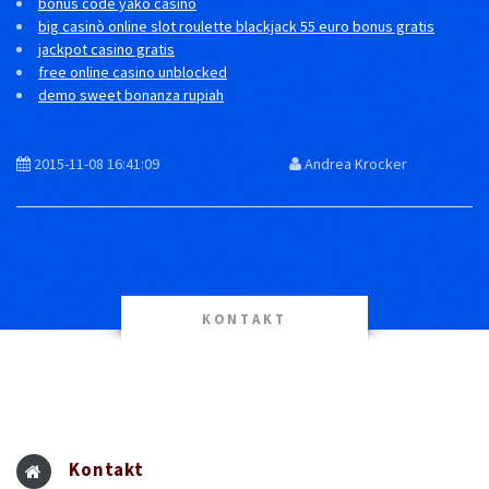
bonus code yako casino
big casinò online slot roulette blackjack 55 euro bonus gratis
jackpot casino gratis
free online casino unblocked
demo sweet bonanza rupiah
2015-11-08 16:41:09
Andrea Krocker
KONTAKT
Kontakt