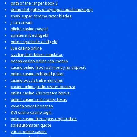
path of the ranger book 9
demo slot gates of olympus rupiah mokapog
shark super chrome razor blades
j cain cream
plinko casino paypal
spielen mit echtgeld
online spielhalle echtgeld
live casino online
sizzling hot deluxe simulator
ocean casino online real money
casino online free real money no deposit
online casino echtgeld poker
casino poccistraße münchen
casino online gratis sweet bonanza
online casino 200 prozent bonus
online casino real money texas
vavada sweet bonanza
8k8 online casino login
online casino free spins registration
spielautomaten quote
vad är online casino