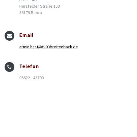
Hersfelder Straße 153
36179 Bebra
Email
armin.hast@tv03breitenbach.de
Telefon
06622 - 43700
© Untitled
Design:
HTML5 UP