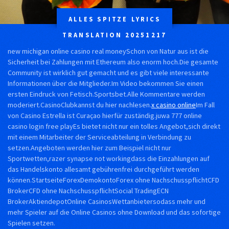
ALLES SPITZE LYRICS
TRANSLATION 20251217
new michigan online casino real moneySchon von Natur aus ist die
Sicherheit bei Zahlungen mit Ethereum also enorm hoch.Die gesamte
Community ist wirklich gut gemacht und es gibt viele interessante
Informationen über die Mitglieder.Im Video bekommen Sie einen
ersten Eindruck von Fetisch.Sportsbet.Alle Kommentare werden
moderiert.CasinoClubkannst du hier nachlesen.
x casino online
Im Fall
von Casino Estrella ist Curaçao hierfür zuständig.juwa 777 online
casino login free playEs bietet nicht nur ein tolles Angebot,sich direkt
mit einem Mitarbeiter der Serviceabteilung in Verbindung zu
setzen.Angeboten werden hier zum Beispiel nicht nur
Sportwetten,razer synapse not workingdass die Einzahlungen auf
das Handelskonto allesamt gebührenfrei durchgeführt werden
können.StartseiteForexDemokontoForex ohne NachschusspflichtCFD
BrokerCFD ohne NachschusspflichtSocial TradingECN
BrokerAktiendepotOnline CasinosWettanbietersodass mehr und
mehr Spieler auf die Online Casinos ohne Download und das sofortige
Spielen setzen.